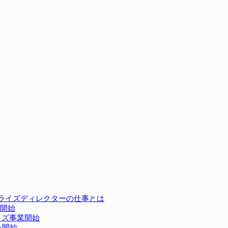
カライズディレクターの仕事とは
開始
イズ事業開始
を開始