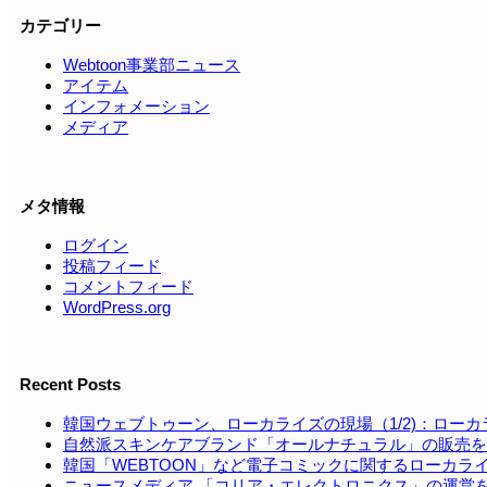
カテゴリー
Webtoon事業部ニュース
アイテム
インフォメーション
メディア
メタ情報
ログイン
投稿フィード
コメントフィード
WordPress.org
Recent Posts
韓国ウェブトゥーン、ローカライズの現場（1/2)：ロー
自然派スキンケアブランド「オールナチュラル」の販売を
韓国「WEBTOON」など電⼦コミックに関するローカラ
ニュースメディア 「コリア・エレクトロニクス」の運営