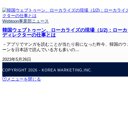
Webtoon事業部ニュース
韓国ウェブトゥーン、ローカライズの現場（1/2)：ロー
ディレクターの仕事とは
－アプリでマンガを読むことが当たり前になった昨今、韓国のウ
ーンを日本語で読んでいる方も多いの…
2023年5月26日
COPYRIGHT 2026 - KOREA MARKETING,INC.
メニューを閉じる